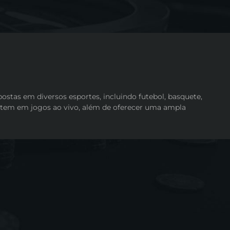
postas em diversos esportes, incluindo futebol, basquete,
postem em jogos ao vivo, além de oferecer uma ampla