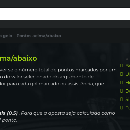
 gelo – Pontos acima/abaixo
ima/abaixo
B
rever se o número total de pontos marcados por um
U
xo do valor selecionado do argumento de
H
r para cada gol marcado ou assistência, que
D
S
F
s (0.5)
. Para que a aposta seja calculada como
 ponto.