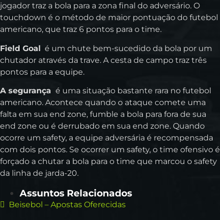
jogador traz a bola para a zona final do adversário. O
touchdown é o método de maior pontuação do futebol
americano, que traz 6 pontos para o time.
Field Goal
é um chute bem-sucedido da bola por um
chutador através da trave. A cesta de campo traz três
pontos para a equipe.
A segurança
é uma situação bastante rara no futebol
americano. Acontece quando o ataque comete uma
falta em sua end zone, fumble a bola para fora de sua
end zone ou é derrubado em sua end zone. Quando
ocorre um safety, a equipe adversária é recompensada
com dois pontos. Se ocorrer um safety, o time ofensivo é
forçado a chutar a bola para o time que marcou o safety
da linha de jarda-20.
Assuntos Relacionados
Beisebol – Apostas Oferecidas