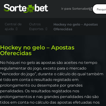
Ir para Sortenabet
Central de
Outros
Hockey no gelo – Apostas
ajuda
Esportes
Oferecidas
Hockey no gelo – Apostas
Oferecidas
No hóquei no gelo as apostas são aceites no tempo
regulamentar do jogo, exceto para o mercado
“Vencedor do jogo”, durante o cálculo do qual também
é tido em conta o resultado registado em
prolongamento ou desempate por grandes
penalidades. Os resultados registados nos
prolongamentos e nas grandes penalidades não são
tidos em conta no cálculo das apostas efetuadas nos