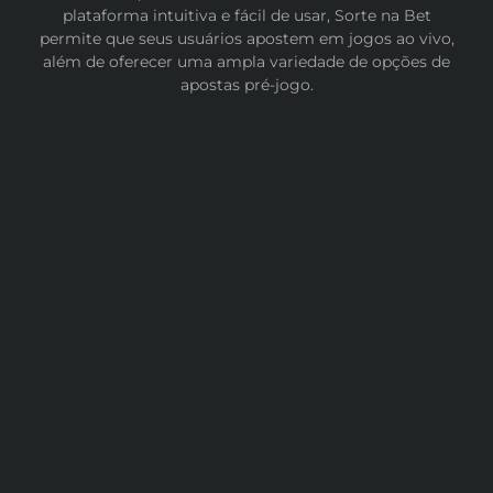
plataforma intuitiva e fácil de usar, Sorte na Bet
permite que seus usuários apostem em jogos ao vivo,
além de oferecer uma ampla variedade de opções de
apostas pré-jogo.