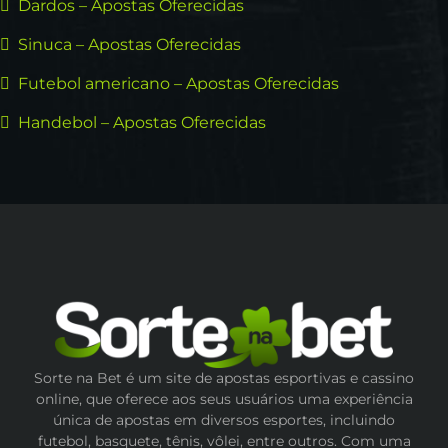
Dardos – Apostas Oferecidas
Sinuca – Apostas Oferecidas
Futebol americano – Apostas Oferecidas
Handebol – Apostas Oferecidas
Sorte na Bet é um site de apostas esportivas e cassino
online, que oferece aos seus usuários uma experiência
única de apostas em diversos esportes, incluindo
futebol, basquete, tênis, vôlei, entre outros. Com uma