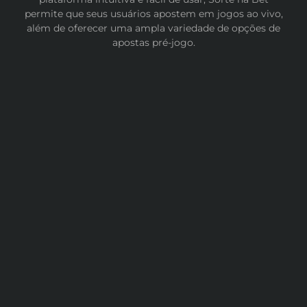
permite que seus usuários apostem em jogos ao vivo,
além de oferecer uma ampla variedade de opções de
apostas pré-jogo.