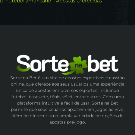
Futebol americano – Apostas Oferecidas
Sorte na Bet é um site de apostas esportivas e cassino
online, que oferece aos seus usuários uma experiência
única de apostas em diversos esportes, incluindo
futebol, basquete, tênis, vôlei, entre outros. Com uma
plataforma intuitiva e fácil de usar, Sorte na Bet
permite que seus usuários apostem em jogos ao vivo,
além de oferecer uma ampla variedade de opções de
apostas pré-jogo.