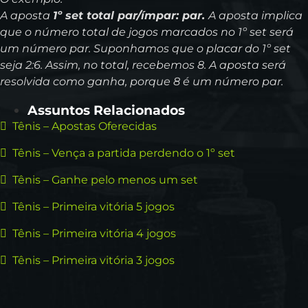
A aposta
1º set total par/ímpar: par.
A aposta implica
que o número total de jogos marcados no 1º set será
um número par. Suponhamos que o placar do 1º set
seja 2:6. Assim, no total, recebemos 8. A aposta será
resolvida como ganha, porque 8 é um número par.
Assuntos Relacionados
Tênis – Apostas Oferecidas
Tênis – Vença a partida perdendo o 1º set
Tênis – Ganhe pelo menos um set
Tênis – Primeira vitória 5 jogos
Tênis – Primeira vitória 4 jogos
Tênis – Primeira vitória 3 jogos