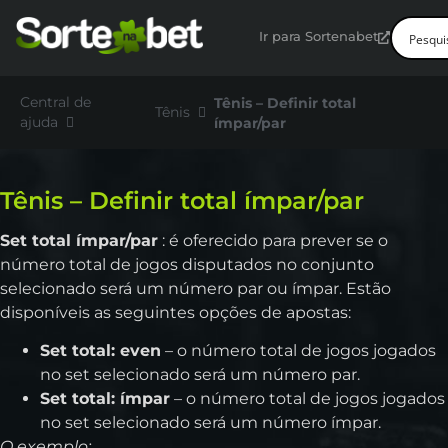
Ir para Sortenabet
Central de
Tênis – Definir total
Tênis
ajuda
ímpar/par
Tênis – Definir total ímpar/par
Set total ímpar/par
: é oferecido para prever se o
número total de jogos disputados no conjunto
selecionado será um número par ou ímpar. Estão
disponíveis as seguintes opções de apostas:
Set total: even
–
o número total de jogos jogados
no set selecionado será um número par.
Set total: ímpar
–
o número total de jogos jogados
no set selecionado será um número ímpar.
O exemplo: