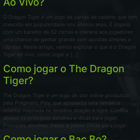
Ao Vivo?
O Dragon Tiger é um jogo de cartas de cassino que tem
crescido em popularidade nos últimos anos. É jogado
com um baralho de 52 cartas e oferece aos jogadores
uma chance de ganhar grande com apostas simples e
rápidas. Neste artigo, vamos explorar o que é o Dragon
Tiger ao vivo, como jogar e […]
Como jogar o The Dragon
Tiger?
The Dragon Tiger é um jogo de slot online produzido
pela Pragmatic Play, que apresenta uma temática
oriental inspirada no lendário dragão e tigre. Confira
abaixo os principais detalhes e dicas para jogar:
Principais detalhes: Passo a passo: Dicas para jogar:
Como jogar o Bac Bo?