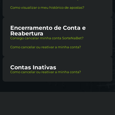
Como visualizar o meu histórico de apostas?
Encerramento de Conta e
Reabertura
Consigo cancelar minha conta SorteNaBet?
Como cancelar ou reativar a minha conta?
Contas Inativas
Como cancelar ou reativar a minha conta?