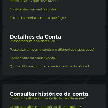
SorteNaBet. O que devo fazer?
Como entrar na minha conta?
Esqueci a minha senha, o que faço?
Detalhes da Conta
Posso trocar minha chave PIX?
Posso usar a mesma conta em diferentes dispositivos?
Como entrar na minha conta?
Qual a diferença entre a carteira real e a de bônus?
Consultar histórico da conta
Como consulto as minhas solicitações de saque?
Como consultar meu histórico de transações?