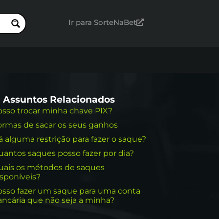
Ir para SorteNaBet
Assuntos Relacionados
osso trocar minha chave PIX?
ormas de sacar os seus ganhos
á alguma restrição para fazer o saque?
uantos saques posso fazer por dia?
uais os métodos de saques
isponíveis?
osso fazer um saque para uma conta
ancária que não seja a minha?