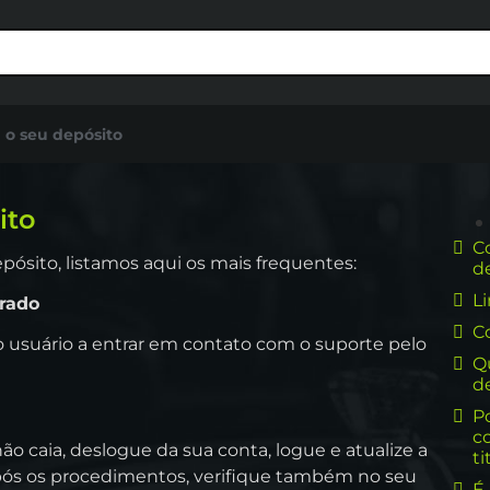
o seu depósito
ito
C
sito, listamos aqui os mais frequentes:
d
L
erado
C
 usuário a entrar em contato com o suporte pelo
Q
d
P
c
ão caia, deslogue da sua conta, logue e atualize a
ti
pós os procedimentos, verifique também no seu
É 