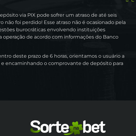
ósito via PIX pode sofrer um atraso de até seis
ro não foi perdido! Esse atraso não é ocasionado pela
estões burocráticas envolvendo instituições
 na operação de acordo com informações do Banco
entro deste prazo de 6 horas, orientamos o usuário a
t e encaminhando o comprovante de depósito para