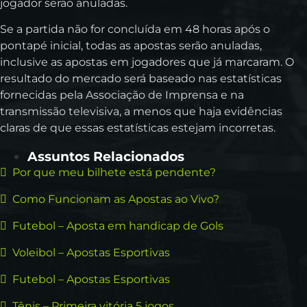
jogador serão anuladas.
Se a partida não for concluída em 48 horas após o
pontapé inicial, todas as apostas serão anuladas,
inclusive as apostas em jogadores que já marcaram. O
resultado do mercado será baseado nas estatísticas
fornecidas pela Associação de Imprensa e na
transmissão televisiva, a menos que haja evidências
claras de que essas estatísticas estejam incorretas.
Assuntos Relacionados
Por que meu bilhete está pendente?
Como Funcionam as Apostas ao Vivo?
Futebol – Aposta em handicap de Gols
Voleibol – Apostas Esportivas
Futebol – Apostas Esportivas
Tênis – Primeira vitória 5 jogos