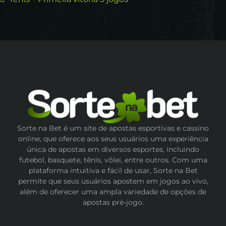
Sorte na Bet é um site de apostas esportivas e cassino
online, que oferece aos seus usuários uma experiência
única de apostas em diversos esportes, incluindo
futebol, basquete, tênis, vôlei, entre outros. Com uma
plataforma intuitiva e fácil de usar, Sorte na Bet
permite que seus usuários apostem em jogos ao vivo,
além de oferecer uma ampla variedade de opções de
apostas pré-jogo.