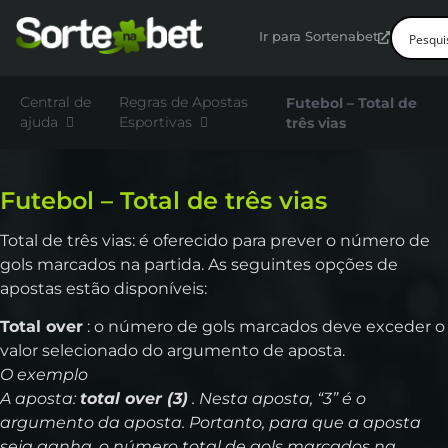
Ir para Sortenabet
Central de
Regras de Apostas
Futebol – Total de
ajuda
Esportivas
três vias
Futebol – Total de três vias
Total de três vias: é oferecido para prever o número de
gols marcados na partida. As seguintes opções de
apostas estão disponíveis:
Total over
: o número de gols marcados deve exceder o
valor selecionado do argumento de aposta.
O exemplo
A aposta:
total over (3)
. Nesta aposta, “3” é o
argumento da aposta. Portanto, para que a aposta
seja ganha, o número total de gols marcados na