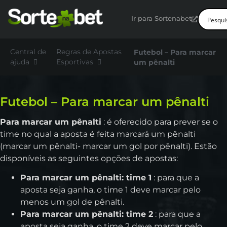
Ir para Sortenabet
Central de
Regras de Apostas
Futebol – Para marcar
ajuda
Esportivas
um pênalti
Futebol – Para marcar um pênalti
Para marcar um pênalti
: é oferecido para prever se o
time no qual a aposta é feita marcará um pênalti
(marcar um pênalti- marcar um gol por pênalti). Estão
disponíveis as seguintes opções de apostas:
Para marcar um pênalti: time 1
: para que a
aposta seja ganha, o time 1 deve marcar pelo
menos um gol de pênalti.
Para marcar um pênalti: time 2
: para que a
aposta seja ganha, o time 2 deve marcar pelo