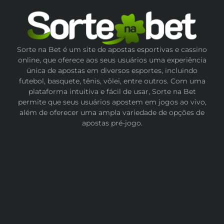
Sorte na Bet é um site de apostas esportivas e cassino
online, que oferece aos seus usuários uma experiência
única de apostas em diversos esportes, incluindo
futebol, basquete, tênis, vôlei, entre outros. Com uma
plataforma intuitiva e fácil de usar, Sorte na Bet
permite que seus usuários apostem em jogos ao vivo,
além de oferecer uma ampla variedade de opções de
apostas pré-jogo.