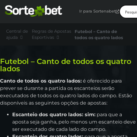
Ir para Sortenabet
Central de
Regras de Apostas
Futebol – Canto de
ajuda
Esportivas
todos os quatro lados
Futebol – Canto de todos os quatro
lados
Canto de todos os quatro lados:
é oferecido para
prever se durante a partida os escanteios serão
executados de todos os quatro lados do campo. Estão
disponíveis as seguintes opções de apostas:
Escanteio dos quatro lados: sim:
para que a
aposta seja ganha, pelo menos um escanteio deve
ser executado de cada lado do campo.
Escanteio dos quatro lados:
para que a aposta