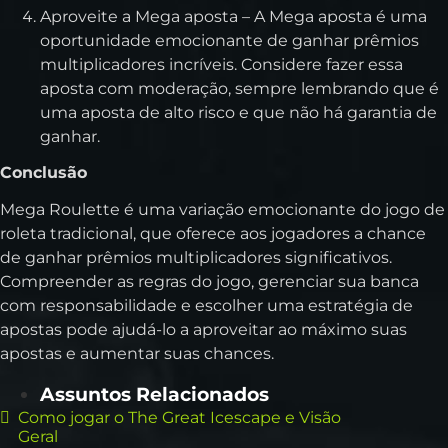
Aproveite a Mega aposta – A Mega aposta é uma
oportunidade emocionante de ganhar prêmios
multiplicadores incríveis. Considere fazer essa
aposta com moderação, sempre lembrando que é
uma aposta de alto risco e que não há garantia de
ganhar.
Conclusão
Mega Roulette é uma variação emocionante do jogo de
roleta tradicional, que oferece aos jogadores a chance
de ganhar prêmios multiplicadores significativos.
Compreender as regras do jogo, gerenciar sua banca
com responsabilidade e escolher uma estratégia de
apostas pode ajudá-lo a aproveitar ao máximo suas
apostas e aumentar suas chances.
Assuntos Relacionados
Como jogar o The Great Icescape e Visão
Geral