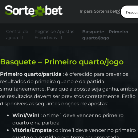
Ir para Sortenabet
Central de
Regras de Apostas
Basquete – Primeiro
ajuda
Esportivas
quarto/jogo
Basquete – Primeiro quarto/jogo
Primeiro quarto/partida
: é oferecido para prever os
resultados do primeiro quarto e da partida
simultaneamente. Para que a aposta seja ganha, ambos
os resultados devem ser previstos corretamente. Estão
disponíveis as seguintes opções de apostas:
Win1/Win1
: o time 1 deve vencer no primeiro
quarto e na partida.
Vitória/Empate
: o time 1 deve vencer no primeiro
quarto e a partida deve terminar empatada.