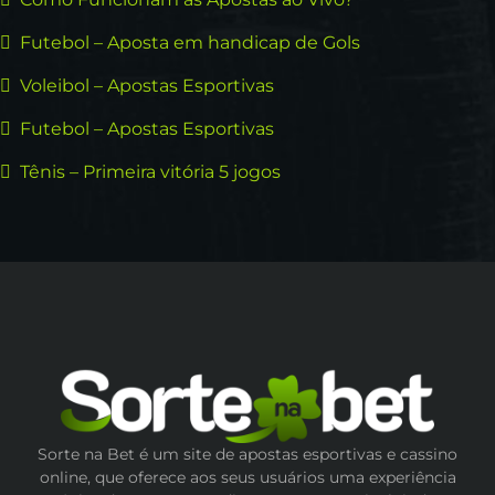
Futebol – Aposta em handicap de Gols
Voleibol – Apostas Esportivas
Futebol – Apostas Esportivas
Tênis – Primeira vitória 5 jogos
Sorte na Bet é um site de apostas esportivas e cassino
online, que oferece aos seus usuários uma experiência