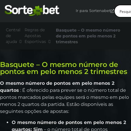
Ir para Sortenabet
Central
Regras de
Basquete – O mesmo número
de
Apostas
de pontos em pelo menos 2
ajuda
Esportivas
trimestres
Basquete – O mesmo número de
pontos em pelo menos 2 trimestres
O mesmo número de pontos em pelo menos 2
quartos
: É oferecido para prever se o número total de
pontos marcados pelas equipes será o mesmo em pelo
menos 2 quartos da partida. Estão disponíveis as
seguintes opções de apostas:
O mesmo número de pontos em pelo menos 2
quartos: Sim
– o número total de pontos