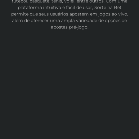
futebol, basquete, tênis, vôlei, entre outros. Com uma
plataforma intuitiva e fácil de usar, Sorte na Bet
permite que seus usuários apostem em jogos ao vivo,
além de oferecer uma ampla variedade de opções de
apostas pré-jogo.